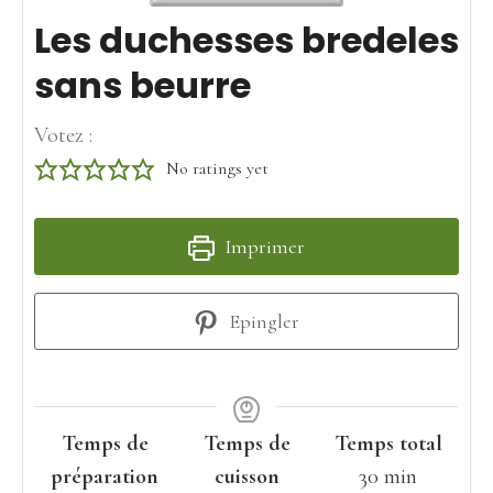
Les duchesses bredeles
sans beurre
Votez :
No ratings yet
Imprimer
Epingler
Temps de
Temps de
Temps total
minutes
préparation
cuisson
30
min