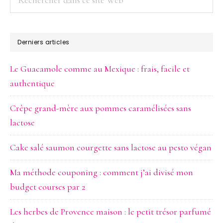
dans
ce
site
Derniers articles
Web
Le Guacamole comme au Mexique : frais, facile et
authentique
Crêpe grand-mère aux pommes caramélisées sans
lactose
Cake salé saumon courgette sans lactose au pesto végan
Ma méthode couponing : comment j’ai divisé mon
budget courses par 2
Les herbes de Provence maison : le petit trésor parfumé