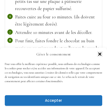
petits tas sur une plaque à pâtisserie
recouvertes de papier sulfurisé.
Faites cuire au four 10 minutes. (ils doivent
être légèrement dorés).
Attendre 10 minutes avant de les décoller.
Pour finir, faites fondre le chocolat au bain
marie ou au microonde et mélangez-le avec le
Gérer le consentement
pralin. Garnissez, vos biscuits avec une petite
cuillère.
Pour vous offrir la meilleure expérience possible, nous utilisons des technologies comme
les cookies pour stocker et/ou accéder aux informations de votre appareil. En acceptant
N'oubliez pas de léchez la cuillère c'est
ces technologies, vous nous autorisez à traiter des données telles que votre comportement
tellement bon!
de navigation ou vos identifiants uniques sur ce site. Le refus ou le retrait de votre
consentement peut affecter certaines fonctionnalités.
Mettez vos bredeles dans une pièce fraiche
quelques heures pour qu’ils sèchent avant de
les ranger dans leur boite.
Accepter