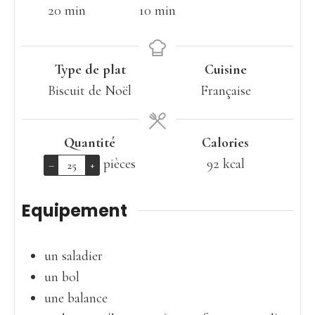
minutes
minutes
20
min
10
min
Type de plat
Cuisine
Biscuit de Noël
Française
Quantité
Calories
pièces
92
kcal
–
+
Equipement
un saladier
un bol
une balance