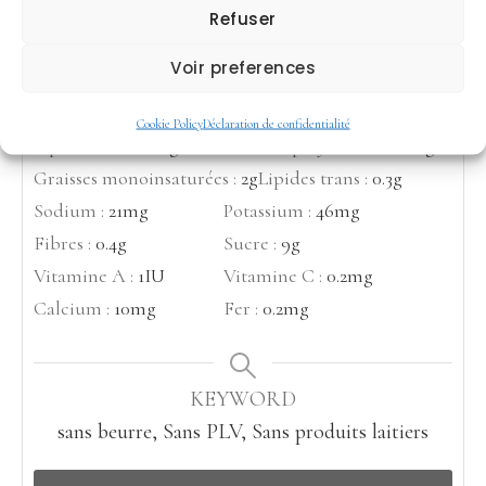
Refuser
Nutrition
Voir preferences
Calories :
92
kcal
Carbohydrates :
11
g
Protéines :
1
g
Matière grasse :
5
g
Cookie Policy
Déclaration de confidentialité
Lipides saturés :
1
g
Graisses polyinsaturées :
1
g
Graisses monoinsaturées :
2
g
Lipides trans :
0.3
g
Sodium :
21
mg
Potassium :
46
mg
Fibres :
0.4
g
Sucre :
9
g
Vitamine A :
1
IU
Vitamine C :
0.2
mg
Calcium :
10
mg
Fer :
0.2
mg
KEYWORD
sans beurre, Sans PLV, Sans produits laitiers