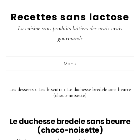
Passer
Passer
Passer
Recettes sans lactose
à
au
à
la
contenu
la
La cuisine sans produits laitiers des vrais vrais
navigation
principal
barre
gourmands
principale
latérale
principale
Menu
Les desserts
>
Les biscuits
>
Le duchesse bredele sans beurre
(choco-noisette)
Le duchesse bredele sans beurre
(choco-noisette)