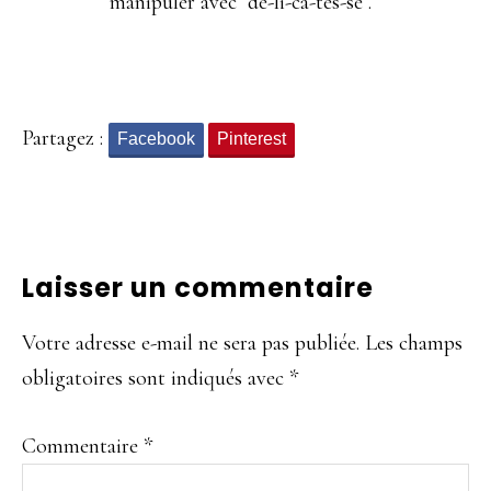
manipuler avec dé-li-ca-tes-se .
Partagez :
Facebook
Pinterest
Interactions
Laisser un commentaire
du
Votre adresse e-mail ne sera pas publiée.
Les champs
lecteur
obligatoires sont indiqués avec
*
Commentaire
*