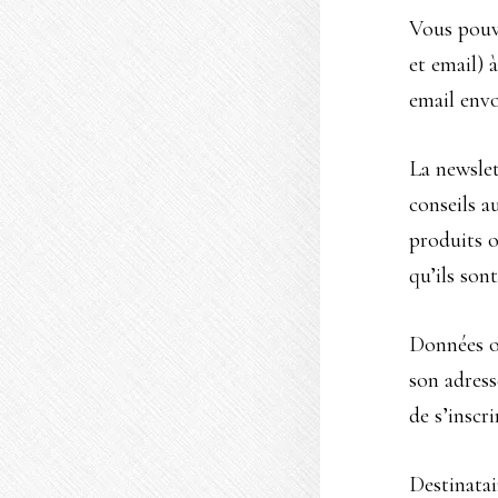
Vous pouv
et email) 
email envo
La newslet
conseils a
produits o
qu’ils son
Données ob
son adress
de s’inscri
Destinatai