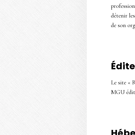
professionn
détenir le
de son org
Édit
Le site «
MGU édit
Héb