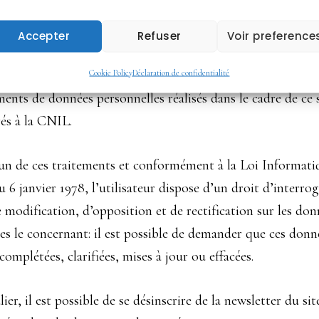
tements de données
Accepter
Refuser
Voir preference
onnelles
Cookie Policy
Déclaration de confidentialité
ments de données personnelles réalisés dans le cadre de ce 
rés à la CNIL.
un de ces traitements et conformément à la Loi Informati
u 6 janvier 1978, l’utilisateur dispose d’un droit d’interro
e modification, d’opposition et de rectification sur les don
es le concernant: il est possible de demander que ces donn
 complétées, clarifiées, mises à jour ou effacées.
ier, il est possible de se désinscrire de la newsletter du sit