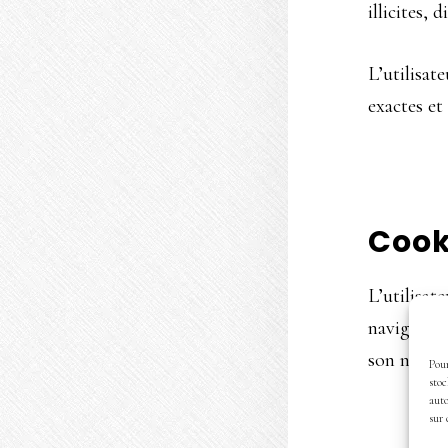
illicites, 
L’utilisat
exactes et
Cook
L’utilisat
navigateur
son naviga
Pour
stoc
auto
sur 