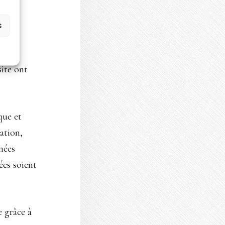
s
site ont
que et
gation,
nées
ées soient
e grâce à