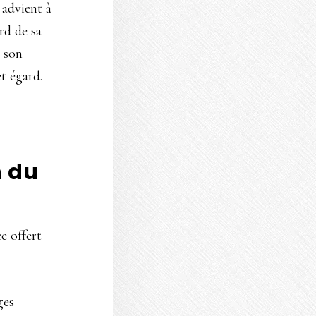
 advient à
rd de sa
s son
et égard.
n du
e offert
ges