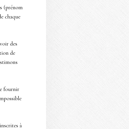
es (prénom
 de chaque
evoir des
tion de
estimons
de fournir
impossible
inscrites à