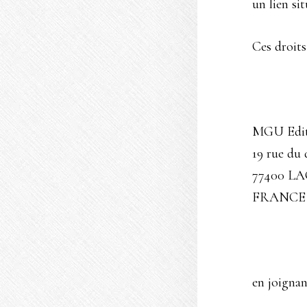
un lien si
Ces droits
MGU Edit
19 rue d
77400 L
FRANCE
en joignan