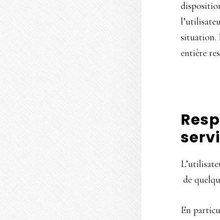
dispositio
l’utilisat
situation.
entière re
Resp
serv
L’utilisat
de quelque
En particu