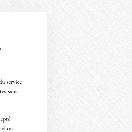
»
du service
tes-sans-
cepté
nel ou