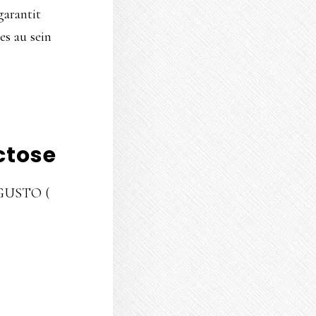
 garantit
es au sein
ctose
AUGUSTO (