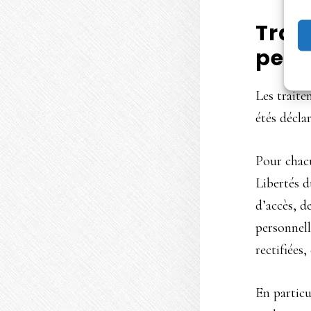
Trai
pers
Les traite
étés décla
Pour chac
Libertés d
d’accès, d
personnell
rectifiées,
En particul