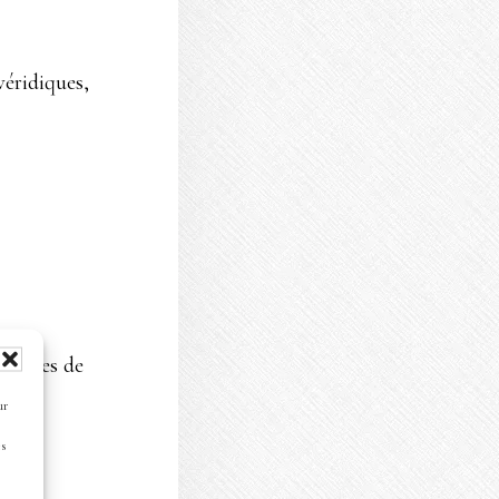
véridiques,
 cookies de
ur
es