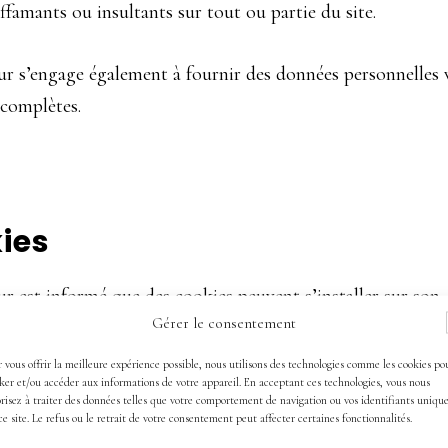
diffamants ou insultants sur tout ou partie du site.
eur s’engage également à fournir des données personnelles 
 complètes.
ies
eur est informé que des cookies peuvent s’installer sur son
Gérer le consentement
. Dans tous les cas l’utilisateur peut librement effacer ses
teur.
 vous offrir la meilleure expérience possible, nous utilisons des technologies comme les cookies po
ker et/ou accéder aux informations de votre appareil. En acceptant ces technologies, vous nous
risez à traiter des données telles que votre comportement de navigation ou vos identifiants uniqu
ce site. Le refus ou le retrait de votre consentement peut affecter certaines fonctionnalités.