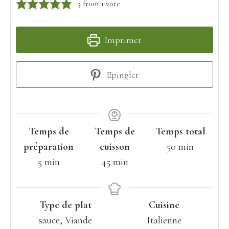
5
from 1 vote
Imprimer
Epingler
Temps de
Temps de
Temps total
minutes
préparation
cuisson
50
min
minutes
minutes
5
min
45
min
Type de plat
Cuisine
sauce, Viande
Italienne