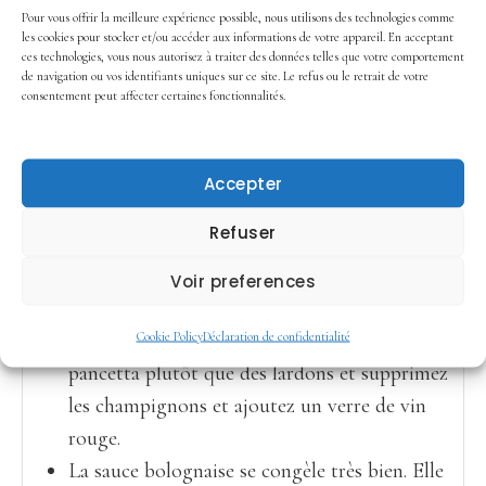
Conseils et astuces
Pour vous offrir la meilleure expérience possible, nous utilisons des technologies comme
les cookies pour stocker et/ou accéder aux informations de votre appareil. En acceptant
J'aime la "bolo" très parfumée. C'est pourquoi,
ces technologies, vous nous autorisez à traiter des données telles que votre comportement
5 minutes avant la fin de la cuisson, je goûte
de navigation ou vos identifiants uniques sur ce site. Le refus ou le retrait de votre
consentement peut affecter certaines fonctionnalités.
et si nécessaire, je rajoute un peu d’ail, du
basilic et des herbes de Provence. (Environ
une cuillère à café).
Accepter
Si vous trouvez votre sauce un peu trop
Refuser
acide, ajoutez 1 ou 2 pincées de sucre.
Si vous préférez coller au plus près de la
Voir preferences
recette originale, vous pouvez aussi utiliser
un mélange de bœuf et de veau. Prenez de la
Cookie Policy
Déclaration de confidentialité
pancetta plutôt que des lardons et supprimez
les champignons et ajoutez un verre de vin
rouge.
La sauce bolognaise se congèle très bien. Elle