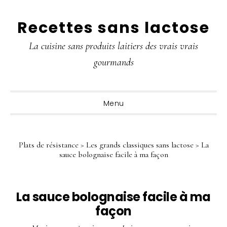
Passer
Passer
Passer
Recettes sans lactose
à
au
à
la
contenu
la
La cuisine sans produits laitiers des vrais vrais
navigation
principal
barre
gourmands
principale
latérale
principale
Menu
Plats de résistance
>
Les grands classiques sans lactose
>
La
sauce bolognaise facile à ma façon
La sauce bolognaise facile à ma
façon