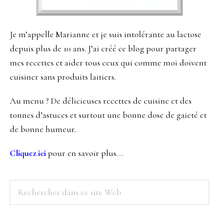
Je m’appelle Marianne et je suis intolérante au lactose
depuis plus de 10 ans. J’ai créé ce blog pour partager
mes recettes et aider tous ceux qui comme moi doivent
cuisiner sans produits laitiers.
Au menu ? De délicieuses recettes de cuisine et des
tonnes d’astuces et surtout une bonne dose de gaieté et
de bonne humeur.
Cliquez ici
pour en savoir plus….
Rechercher
dans
ce