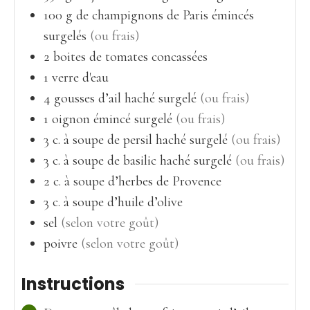
100
g
de champignons de Paris émincés
surgelés
(ou frais)
2
boites
de tomates concassées
1
verre
d'eau
4
gousses
d’ail haché surgelé
(ou frais)
1
oignon émincé surgelé
(ou frais)
3
c. à soupe
de persil haché surgelé
(ou frais)
3
c. à soupe
de basilic haché surgelé
(ou frais)
2
c. à soupe
d’herbes de Provence
3
c. à soupe
d’huile d’olive
sel
(selon votre goût)
poivre
(selon votre goût)
Instructions