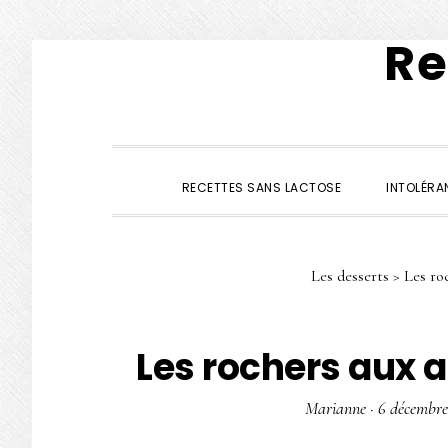
Re
Passer
Passer
Passer
à
au
à
la
contenu
la
navigation
principal
barre
principale
latérale
RECETTES SANS LACTOSE
INTOLÉRA
principale
Les desserts
>
Les ro
Les rochers aux 
Marianne
·
6 décembre