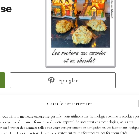
ose
Epingler
Gérer le consentement
Temps de cuisson
 vous offrir la meilleure expérience possible, nous utilisons des technologies comme les cookies po
minutes
10
min
ker et/ou accéder aux informations de votre appareil. En acceptant ces technologies, vous nous
risez à traiter des données telles que votre comportement de navigation ou vos identifiants uniqu
ce site. Le refus ou le retrait de votre consentement peut affecter certaines fonctionnalités.