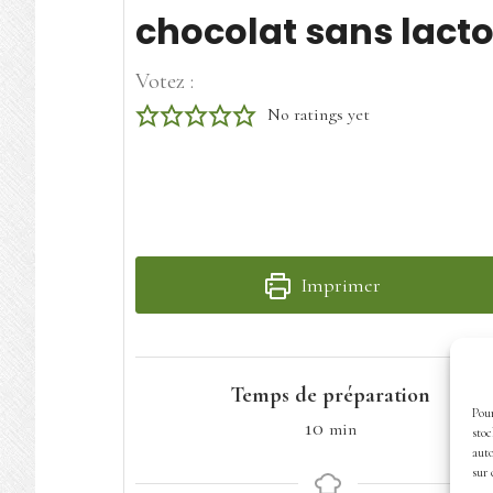
chocolat sans lact
Votez :
No ratings yet
Imprimer
Temps de préparation
Pour
minutes
10
min
stoc
auto
sur 