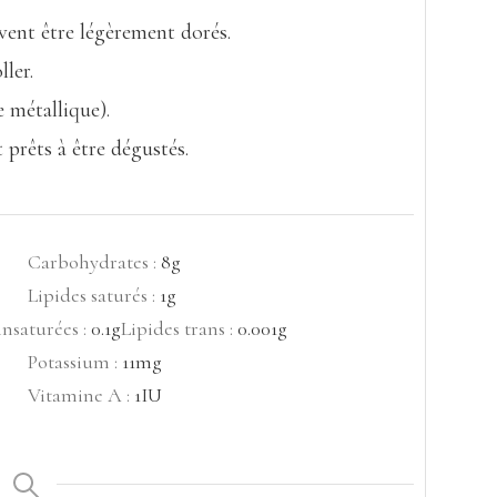
ivent être légèrement dorés.
ler.
 métallique).
prêts à être dégustés.
Carbohydrates :
8
g
Lipides saturés :
1
g
nsaturées :
0.1
g
Lipides trans :
0.001
g
Potassium :
11
mg
Vitamine A :
1
IU