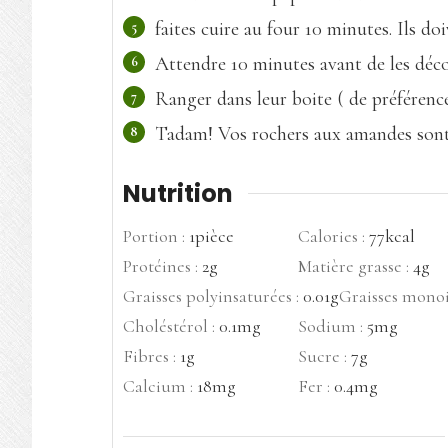
faites cuire au four 10 minutes. Ils do
Attendre 10 minutes avant de les décol
Ranger dans leur boite ( de préférence
Tadam! Vos rochers aux amandes sont 
Nutrition
Portion :
1
pièce
Calories :
77
kcal
Protéines :
2
g
Matière grasse :
4
g
Graisses polyinsaturées :
0.01
g
Graisses monoi
Choléstérol :
0.1
mg
Sodium :
5
mg
Fibres :
1
g
Sucre :
7
g
Calcium :
18
mg
Fer :
0.4
mg