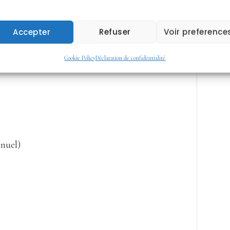
Quantité
Calories
77
–
+
pièces
kcal
Accepter
Refuser
Voir preference
Cookie Policy
Déclaration de confidentialité
anuel)