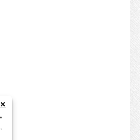
ur
es