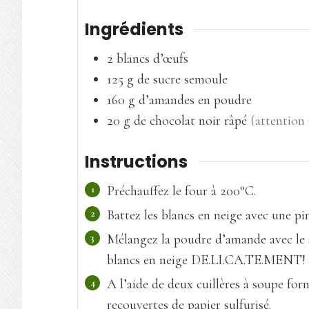
Ingrédients
2
blancs d’œufs
125
g
de sucre semoule
160
g
d’amandes en poudre
20
g
de chocolat noir râpé
(attention
Instructions
Préchauffez le four à 200°C.
Battez les blancs en neige avec une pin
Mélangez la poudre d’amande avec le s
blancs en neige DE.LI.CA.TE.MENT!
A l’aide de deux cuillères à soupe form
recouvertes de papier sulfurisé.