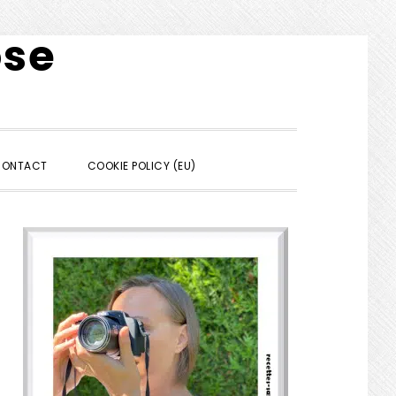
ose
SHOW
ONTACT
COOKIE POLICY (EU)
SEARCH
Barre
latérale
principale