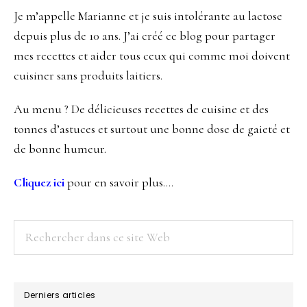
Je m’appelle Marianne et je suis intolérante au lactose
depuis plus de 10 ans. J’ai créé ce blog pour partager
mes recettes et aider tous ceux qui comme moi doivent
cuisiner sans produits laitiers.
Au menu ? De délicieuses recettes de cuisine et des
tonnes d’astuces et surtout une bonne dose de gaieté et
de bonne humeur.
Cliquez ici
pour en savoir plus….
Rechercher
dans
ce
site
Derniers articles