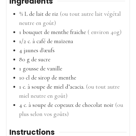
Ingrédients
½
L
de lait de riz
(ou tout autre lait végétal
neutre en goût)
1
bouquet
de menthe fraiche
( environ 40g)
1/2
c. à café
de maïzena
4
jaunes
d'œufs
80
g
de sucre
1
gousse
de vanille
10
cl
de sirop de menthe
1
c. à soupe
de miel d’acacia.
(ou tout autre
miel neutre en goût)
4
c. à soupe
de copeaux de chocolat noir
(ou
plus selon vos goûts)
Instructions