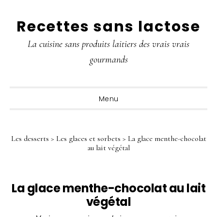
Passer
Passer
Passer
Recettes sans lactose
à
au
à
la
contenu
la
La cuisine sans produits laitiers des vrais vrais
navigation
principal
barre
gourmands
principale
latérale
principale
Menu
Les desserts
>
Les glaces et sorbets
>
La glace menthe-chocolat
au lait végétal
La glace menthe-chocolat au lait
végétal