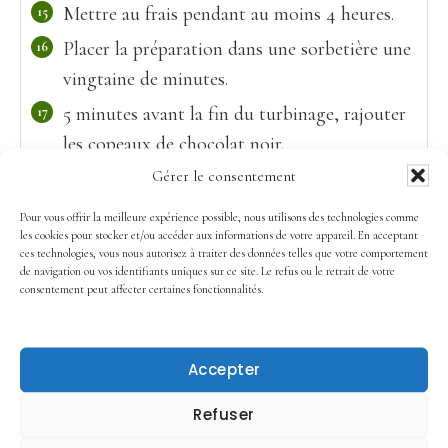
Mettre au frais pendant au moins 4 heures.
Placer la préparation dans une sorbetière une
vingtaine de minutes.
5 minutes avant la fin du turbinage, rajouter
les copeaux de chocolat noir.
Gérer le consentement
Réserver au congélateur au moins 2 à 3
heures.
Pour vous offrir la meilleure expérience possible, nous utilisons des technologies comme
les cookies pour stocker et/ou accéder aux informations de votre appareil. En acceptant
Sortir la glace 10 min avant de servir.
ces technologies, vous nous autorisez à traiter des données telles que votre comportement
de navigation ou vos identifiants uniques sur ce site. Le refus ou le retrait de votre
consentement peut affecter certaines fonctionnalités.
Conseils et astuces
Voir ici (
clic
) pourquoi j’ajoute du miel dans ma
Accepter
glace.
Pour réaliser vos copeaux de chocolat maison,
Refuser
racler la surface de la tablette (coté lisse) avec un