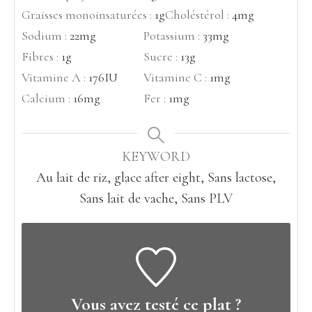
Graisses monoinsaturées :
1
g
Choléstérol :
4
mg
Sodium :
22
mg
Potassium :
33
mg
Fibres :
1
g
Sucre :
13
g
Vitamine A :
176
IU
Vitamine C :
1
mg
Calcium :
16
mg
Fer :
1
mg
KEYWORD
Au lait de riz, glace after eight, Sans lactose,
Sans lait de vache, Sans PLV
Vous avez testé ce plat ?