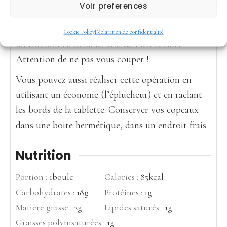
Voir preferences
grand couteau en le tenant bien droit. Pensez à
mettre la tablette de chocolat contre vous, avec
Cookie Policy
Déclaration de confidentialité
un torchon en dessous afin de bien la caler.
Attention de ne pas vous couper !
Vous pouvez aussi réaliser cette opération en
utilisant un économe (l’éplucheur) et en raclant
les bords de la tablette.
Conserver vos copeaux
dans une boite hermétique, dans un endroit frais.
Nutrition
Portion :
1
boule
Calories :
85
kcal
Carbohydrates :
18
g
Protéines :
1
g
Matière grasse :
2
g
Lipides saturés :
1
g
Graisses polyinsaturées :
1
g