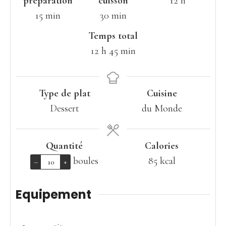
heures
préparation
cuisson
12
h
minutes
minutes
15
min
30
min
Temps total
heures
minutes
12
h
45
min
Type de plat
Cuisine
Dessert
du Monde
Quantité
Calories
boules
85
kcal
–
+
Equipement