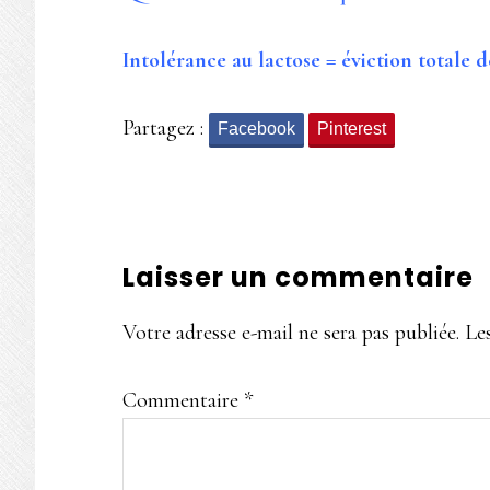
Intolérance au lactose = éviction totale de
Partagez :
Facebook
Pinterest
Interactions
Laisser un commentaire
du
Votre adresse e-mail ne sera pas publiée.
Le
lecteur
Commentaire
*