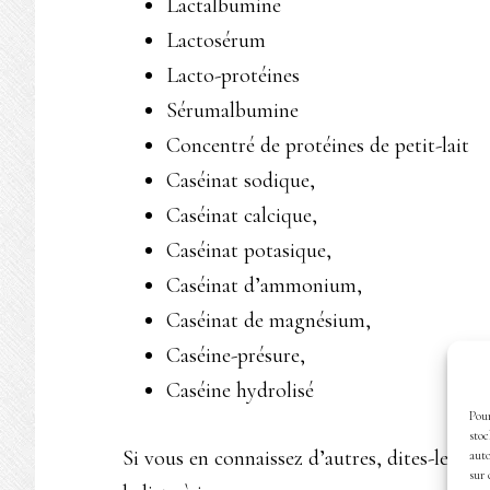
Lactalbumine
Lactosérum
Lacto-protéines
Sérumalbumine
Concentré de protéines de petit-lait
Caséinat sodique,
Caséinat calcique,
Caséinat potasique,
Caséinat d’ammonium,
Caséinat de magnésium,
Caséine-présure,
Caséine hydrolisé
Pour
stoc
Si vous en connaissez d’autres, dites-le mo
auto
sur 