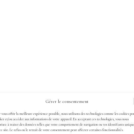
Gérer le consentement
 vous offrir la meilleure expérience possible, nous utilisons des technologies comme les cookies po
ker et/ou accéder aux informations de votre appareil. En acceptant ces technologies, vous nous
i dans un commentaire ci-dessous ! Je mettrai alors
risez à traiter des données telles que votre comportement de navigation ou vos identifiants uniqu
ce site. Le refus ou le retrait de votre consentement peut affecter certaines fonctionnalités.