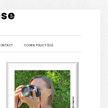
ose
SHOW
ONTACT
COOKIE POLICY (EU)
SEARCH
Barre
latérale
principale