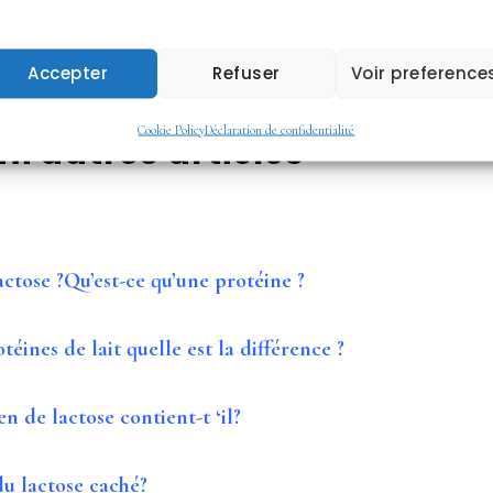
Accepter
Refuser
Voir preference
Cookie Policy
Déclaration de confidentialité
i autres articles
ctose ?Qu’est-ce qu’une protéine ?
téines de lait quelle est la différence ?
en de lactose contient-t ‘il?
du lactose caché?