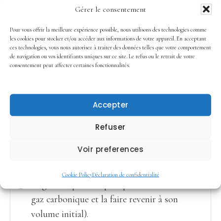
c’est maintenant !
Gérer le consentement
On n’oublie pas de pétrir rapidement à la
Pour vous offrir la meilleure expérience possible, nous utilisons des technologies comme
les cookies pour stocker et/ou accéder aux informations de votre appareil. En acceptant
main pour mélanger le tout.
ces technologies, vous nous autorisez à traiter des données telles que votre comportement
de navigation ou vos identifiants uniques sur ce site. Le refus ou le retrait de votre
(Seulement en cas d’ajout sinon passer
consentement peut affecter certaines fonctionnalités.
directement à l’étape suivante)
Sortir la pâte et la placer dans un saladier
Accepter
légèrement enduite d’huile et couverte d’un
linge propre (ou d'un film alimentaire) et
Refuser
laisser lever la pâte
2 heures
(la pâte doit
Voir preferences
avoir doublé de volume sinon laisser lever
encore un peu).
Cookie Policy
Déclaration de confidentialité
Dégazer (aplatir la pâte pour en chasser le
gaz carbonique et la faire revenir à son
volume initial).