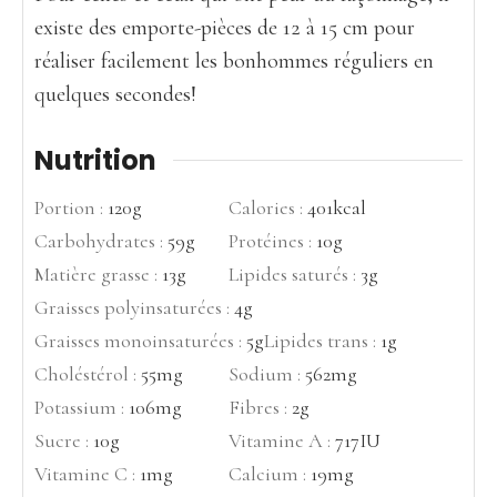
existe des emporte-pièces de 12 à 15 cm pour
réaliser facilement les bonhommes réguliers en
quelques secondes!
Nutrition
Portion :
120
g
Calories :
401
kcal
Carbohydrates :
59
g
Protéines :
10
g
Matière grasse :
13
g
Lipides saturés :
3
g
Graisses polyinsaturées :
4
g
Graisses monoinsaturées :
5
g
Lipides trans :
1
g
Choléstérol :
55
mg
Sodium :
562
mg
Potassium :
106
mg
Fibres :
2
g
Sucre :
10
g
Vitamine A :
717
IU
Vitamine C :
1
mg
Calcium :
19
mg