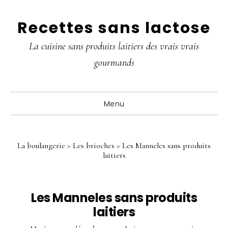
Passer
Passer
Passer
Recettes sans lactose
à
au
à
la
contenu
la
La cuisine sans produits laitiers des vrais vrais
navigation
principal
barre
gourmands
principale
latérale
principale
Menu
La boulangerie
>
Les brioches
>
Les Manneles sans produits
laitiers
Les Manneles sans produits
laitiers