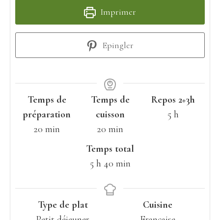
Imprimer
Epingler
Temps de
Temps de
Repos 2+3h
heures
préparation
cuisson
5
h
minutes
minutes
20
min
20
min
Temps total
heures
minutes
5
h
40
min
Type de plat
Cuisine
Petit déjeuner
Française