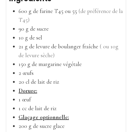
600
g
de farine T45 ou 55
(de préférence de la
T45)
90
g
de sucre
10
g
de sel
21
g
de levure de boulanger fraîche
( ou 10g
de levure sèche)
150
g
de margarine végétale
2
œufs
20
cl
de lait de riz
Dorure:
1
œuf
1
cc de lait de riz
Glaçage optionnelle:
200
g
de sucre glace