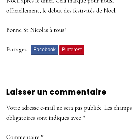
Noël, après le diner. Cela marque pour nous,
officiellement, le début des festivités de Noël.
Bonne St Nicolas à tous!
Partagez :
Facebook
Pinterest
Interactions
Laisser un commentaire
du
Votre adresse e-mail ne sera pas publiée.
Les champs
lecteur
obligatoires sont indiqués avec
*
Commentaire
*